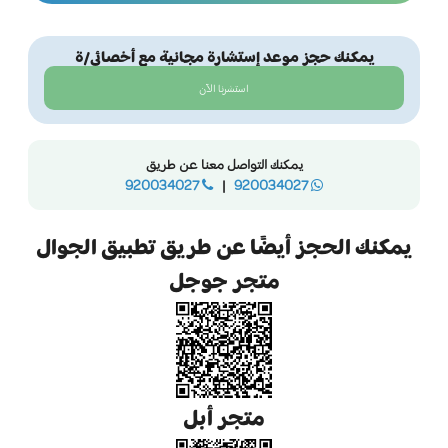
يمكنك حجز موعد إستشارة مجانية مع أخصائي/ة
استشرنا الآن
يمكنك التواصل معنا عن طريق
920034027
|
920034027
يمكنك الحجز أيضًا عن طريق تطبيق الجوال
متجر جوجل
متجر أبل